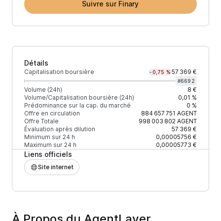
Suivre sur Finary
Détails
Capitalisation boursière
57 369 €
-0,75 %
#
6692
Volume (24h)
8 €
Volume/Capitalisation boursière (24h)
0,01 %
Prédominance sur la cap. du marché
0 %
Offre en circulation
884 657 751
AGENT
Offre Totale
998 003 802
AGENT
Évaluation après dilution
57 369 €
Minimum sur 24 h
0,00005756 €
Maximum sur 24 h
0,00005773 €
Liens officiels
Site internet
À Propos du AgentLayer