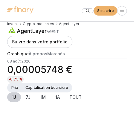
S'inscrire
Invest
Crypto-monnaies
AgentLayer
AgentLayer
AGENT
Suivre dans votre portfolio
Graphique
À propos
Marchés
08 août 2026
0,00005748 €
-0,75 %
Prix
Capitalisation boursière
1J
7J
1M
1A
TOUT