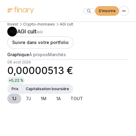
S'inscrire
Invest
Crypto-monnaies
AGI cult
AGI cult
AGI
Suivre dans votre portfolio
Graphique
À propos
Marchés
08 août 2026
0,00000513 €
+0,22 %
Prix
Capitalisation boursière
1J
7J
1M
1A
TOUT