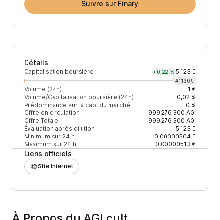
Suivre sur Finary
Détails
Capitalisation boursière
5 123 €
+0,22 %
#
11309
Volume (24h)
1 €
Volume/Capitalisation boursière (24h)
0,02 %
Prédominance sur la cap. du marché
0 %
Offre en circulation
999 276 300
AGI
Offre Totale
999 276 300
AGI
Évaluation après dilution
5 123 €
Minimum sur 24 h
0,00000504 €
Maximum sur 24 h
0,00000513 €
Liens officiels
Site internet
À Propos du AGI cult