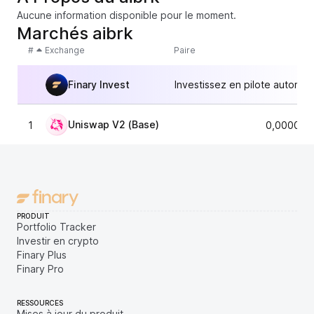
Aucune information disponible pour le moment.
Marchés aibrk
#
Exchange
Paire
Finary Invest
Investissez en pilote automat
Uniswap V2 (Base)
1
0,000013
PRODUIT
Portfolio Tracker
Investir en crypto
Finary Plus
Finary Pro
RESSOURCES
Mises à jour du produit