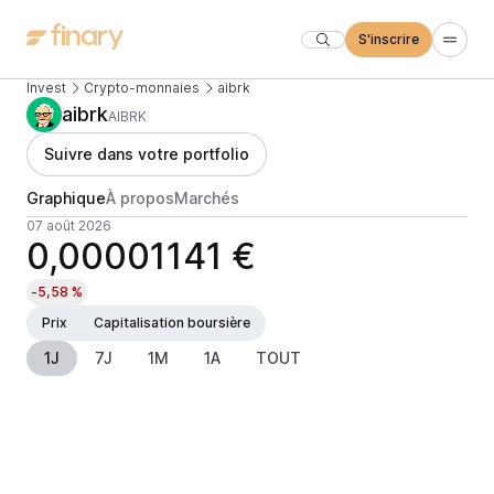
S'inscrire
Invest
Crypto-monnaies
aibrk
aibrk
AIBRK
Suivre dans votre portfolio
Graphique
À propos
Marchés
07 août 2026
0,00001141 €
-5,58 %
Prix
Capitalisation boursière
1J
7J
1M
1A
TOUT