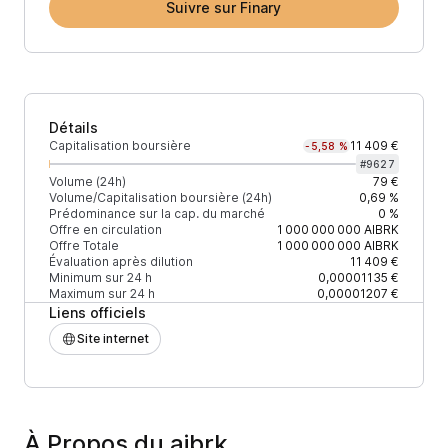
Suivre sur Finary
Détails
Capitalisation boursière
11 409 €
-5,58 %
#
9627
Volume (24h)
79 €
Volume/Capitalisation boursière (24h)
0,69 %
Prédominance sur la cap. du marché
0 %
Offre en circulation
1 000 000 000
AIBRK
Offre Totale
1 000 000 000
AIBRK
Évaluation après dilution
11 409 €
Minimum sur 24 h
0,00001135 €
Maximum sur 24 h
0,00001207 €
Liens officiels
Site internet
À Propos du aibrk