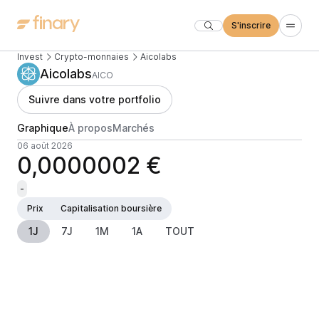
S'inscrire
Invest
Crypto-monnaies
Aicolabs
Aicolabs
AICO
Suivre dans votre portfolio
Graphique
À propos
Marchés
06 août 2026
0,0000002 €
-
Prix
Capitalisation boursière
1J
7J
1M
1A
TOUT