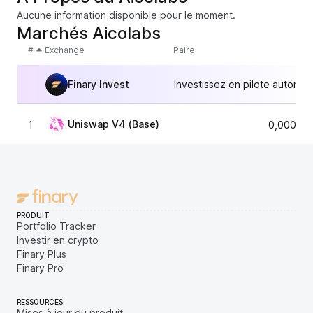
Aucune information disponible pour le moment.
Marchés Aicolabs
#
Exchange
Paire
Finary Invest
Investissez en pilote automat
Uniswap V4 (Base)
1
0,000000
PRODUIT
Portfolio Tracker
Investir en crypto
Finary Plus
Finary Pro
RESSOURCES
Mises à jour du produit