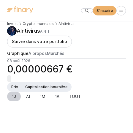
S'inscrire
Invest
Crypto-monnaies
AIntivirus
AIntivirus
AINTI
Suivre dans votre portfolio
Graphique
À propos
Marchés
08 août 2026
0,00000667 €
-
Prix
Capitalisation boursière
1J
7J
1M
1A
TOUT