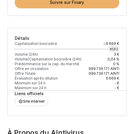
Suivre sur Finary
Détails
Capitalisation boursière
6 669 €
-
#
582
Volume (24h)
3 €
Volume/Capitalisation boursière (24h)
0,04 %
Prédominance sur la cap. du marché
0 %
Offre en circulation
999 739 171
AINTI
Offre Totale
999 739 171
AINTI
Évaluation après dilution
6 669 €
Minimum sur 24 h
- €
Maximum sur 24 h
- €
Liens officiels
Site internet
À Propos du AIntivirus