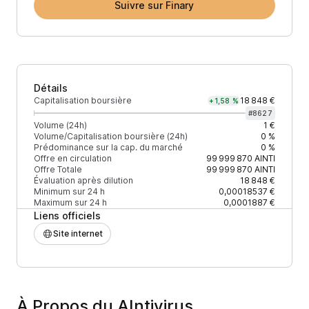
Suivre sur Finary
Détails
Capitalisation boursière
18 848 €
+1,58 %
#
8627
Volume (24h)
1 €
Volume/Capitalisation boursière (24h)
0 %
Prédominance sur la cap. du marché
0 %
Offre en circulation
99 999 870
AINTI
Offre Totale
99 999 870
AINTI
Évaluation après dilution
18 848 €
Minimum sur 24 h
0,00018537 €
Maximum sur 24 h
0,0001887 €
Liens officiels
Site internet
À Propos du AIntivirus