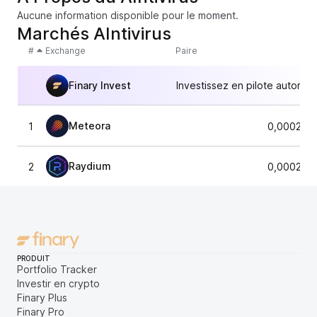
Aucune information disponible pour le moment.
Marchés AIntivirus
#
Exchange
Paire
Finary Invest
Investissez en pilote automat
Meteora
1
0,000217
Raydium
2
0,000215
PRODUIT
Portfolio Tracker
Investir en crypto
Finary Plus
Finary Pro