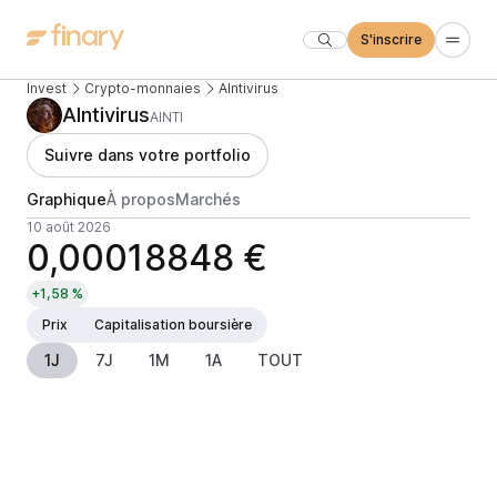
S'inscrire
Invest
Crypto-monnaies
AIntivirus
AIntivirus
AINTI
Suivre dans votre portfolio
Graphique
À propos
Marchés
10 août 2026
0,00018848 €
+1,58 %
Prix
Capitalisation boursière
1J
7J
1M
1A
TOUT