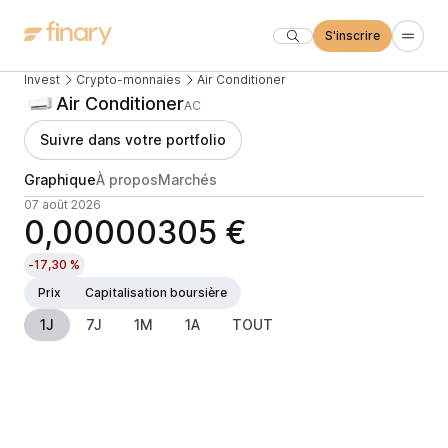
S'inscrire
Invest
Crypto-monnaies
Air Conditioner
Air Conditioner
AC
Suivre dans votre portfolio
Graphique
À propos
Marchés
07 août 2026
0,00000305 €
-17,30 %
Prix
Capitalisation boursière
1J
7J
1M
1A
TOUT