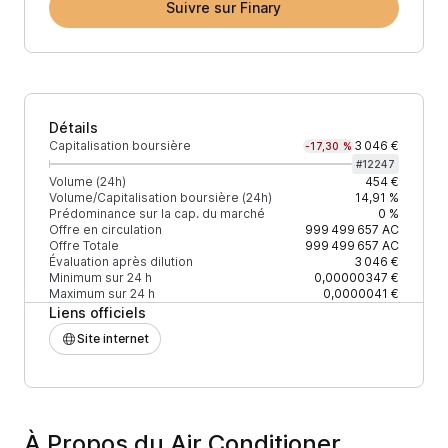
Suivre sur Finary
Détails
Capitalisation boursière
3 046 €
-17,30 %
#
12247
Volume (24h)
454 €
Volume/Capitalisation boursière (24h)
14,91 %
Prédominance sur la cap. du marché
0 %
Offre en circulation
999 499 657
AC
Offre Totale
999 499 657
AC
Évaluation après dilution
3 046 €
Minimum sur 24 h
0,00000347 €
Maximum sur 24 h
0,0000041 €
Liens officiels
Site internet
À Propos du Air Conditioner