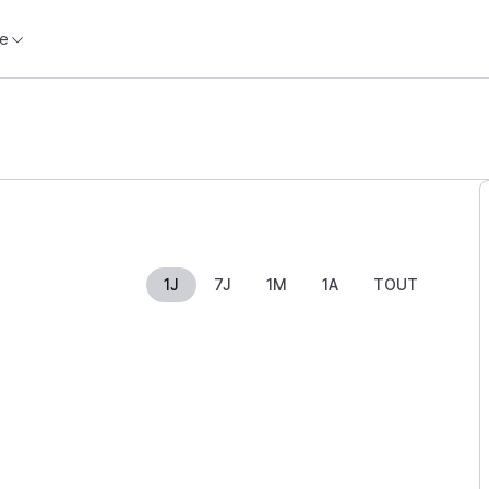
e
1J
7J
1M
1A
TOUT