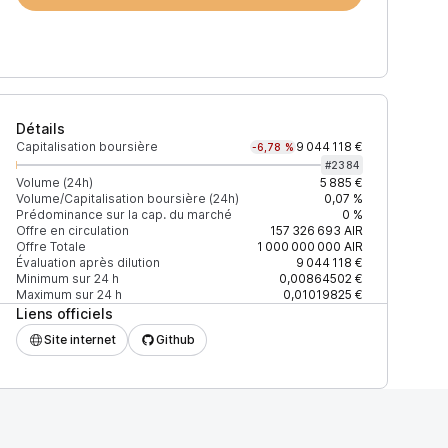
Détails
Capitalisation boursière
9 044 118 €
-6,78 %
#
2384
Volume (24h)
5 885 €
Volume/Capitalisation boursière (24h)
0,07 %
Prédominance sur la cap. du marché
0 %
)
% du volume
Confiance
Mis à jour
Offre en circulation
157 326 693
AIR
Offre Totale
1 000 000 000
AIR
Évaluation après dilution
9 044 118 €
Minimum sur 24 h
0,00864502 €
Maximum sur 24 h
0,01019825 €
Liens officiels
$
100 %
Récemment
ÉLEVÉE
Site internet
Github