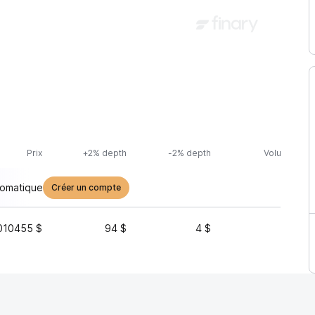
Prix
+2% depth
-2% depth
Volume (24h
tomatique
Créer un compte
010455 $
94 $
4 $
6 804 