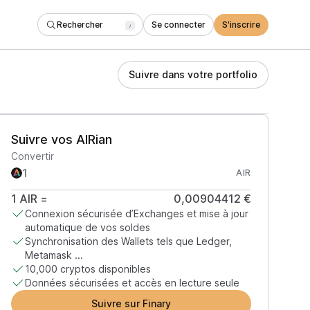
Rechercher
Se connecter
S'inscrire
/
Suivre dans votre portfolio
Suivre vos AIRian
Convertir
AIR
1
AIR
=
0,00904412 €
Connexion sécurisée d’Exchanges et mise à jour
automatique de vos soldes
Synchronisation des Wallets tels que Ledger,
Metamask ...
10,000 cryptos disponibles
Données sécurisées et accès en lecture seule
Suivre sur Finary