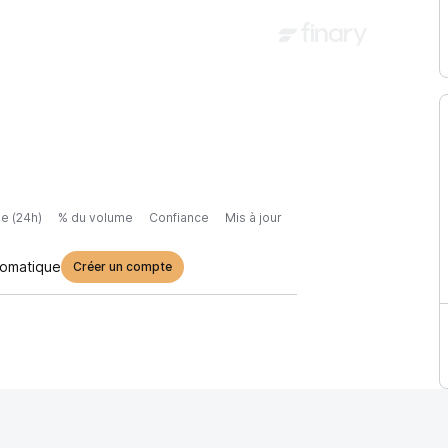
e (24h)
% du volume
Confiance
Mis à jour
tomatique
Créer un compte