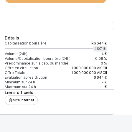
Détails
Capitalisation boursière
6 644 €
-
#
10718
Volume (24h)
4 €
Volume/Capitalisation boursière (24h)
0,06 %
Prédominance sur la cap. du marché
0 %
Offre en circulation
1 000 000 000
AISCII
Offre Totale
1 000 000 000
AISCII
Évaluation après dilution
6 644 €
Minimum sur 24 h
- €
Maximum sur 24 h
- €
Liens officiels
Site internet