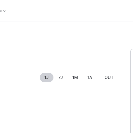
e
1J
7J
1M
1A
TOUT