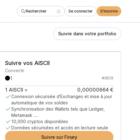
Rechercher
Se connecter
S'inscrire
/
Suivre dans votre portfolio
Suivre vos AISCII
Convertir
AISCII
1
AISCII
=
0,00000664 €
Connexion sécurisée d’Exchanges et mise à jour
automatique de vos soldes
Synchronisation des Wallets tels que Ledger,
Metamask ...
10,000 cryptos disponibles
Données sécurisées et accès en lecture seule
Suivre sur Finary