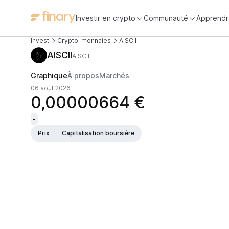
Investir en crypto
Communauté
Apprendr
Invest
Crypto-monnaies
AISCII
AISCII
AISCII
Graphique
À propos
Marchés
06 août 2026
0,00000664 €
-
Prix
Capitalisation boursière