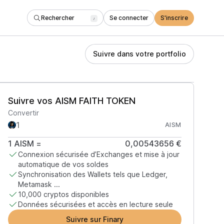
Rechercher
Se connecter
S'inscrire
/
Suivre dans votre portfolio
Suivre vos AISM FAITH TOKEN
Convertir
AISM
1
AISM
=
0,00543656 €
Connexion sécurisée d’Exchanges et mise à jour
automatique de vos soldes
Synchronisation des Wallets tels que Ledger,
Metamask ...
10,000 cryptos disponibles
Données sécurisées et accès en lecture seule
Suivre sur Finary