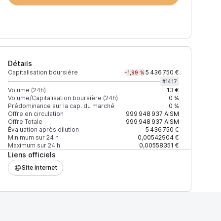
Détails
Capitalisation boursière
5 436 750 €
-1,99 %
#
1417
Volume (24h)
13 €
Volume/Capitalisation boursière (24h)
0 %
Prédominance sur la cap. du marché
0 %
)
% du volume
Confiance
Mis à jour
Offre en circulation
999 948 937
AISM
Offre Totale
999 948 937
AISM
Évaluation après dilution
5 436 750 €
Minimum sur 24 h
0,00542904 €
Maximum sur 24 h
0,00558351 €
Liens officiels
$
100 %
Récemment
ÉLEVÉE
Site internet