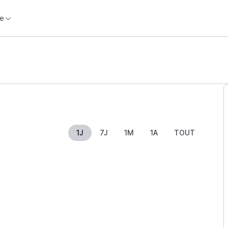
e
1J
7J
1M
1A
TOUT