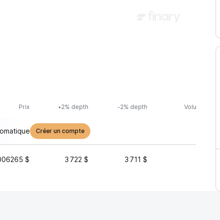
Prix
+2% depth
-2% depth
Volume (24h
tomatique
Créer un compte
006265 $
3 722 $
3 711 $
15 