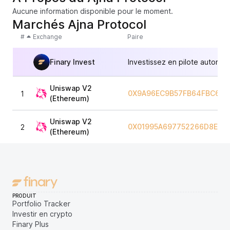
Aucune information disponible pour le moment.
Marchés Ajna Protocol
#
Exchange
Paire
Finary Invest
Investissez en pilote automat
Uniswap V2
0X9A96EC9B57FB64FBC60B
1
(Ethereum)
Uniswap V2
0X01995A697752266D8E74
2
(Ethereum)
PRODUIT
Portfolio Tracker
Investir en crypto
Finary Plus