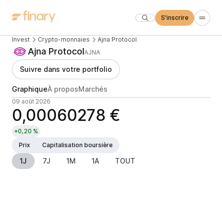
S'inscrire
Invest
Crypto-monnaies
Ajna Protocol
Ajna Protocol
AJNA
Suivre dans votre portfolio
Graphique
À propos
Marchés
09 août 2026
0,00060278 €
+0,20 %
Prix
Capitalisation boursière
1J
7J
1M
1A
TOUT