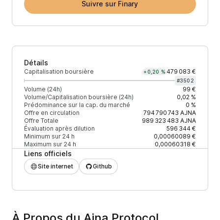
Suivre sur Finary
Détails
Capitalisation boursière
479 083 €
+0,20 %
#
3502
Volume (24h)
99 €
Volume/Capitalisation boursière (24h)
0,02 %
Prédominance sur la cap. du marché
0 %
Offre en circulation
794 790 743
AJNA
Offre Totale
989 323 483
AJNA
Évaluation après dilution
596 344 €
Minimum sur 24 h
0,00060089 €
Maximum sur 24 h
0,00060318 €
Liens officiels
Site internet
Github
À Propos du Ajna Protocol