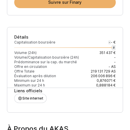
Suivre sur Finary
Détails
Capitalisation boursière
- €
-
#
Volume (24h)
351 437 €
Volume/Capitalisation boursière (24h)
-
Prédominance sur la cap. du marché
-
Offre en circulation
-
AS
Offre Totale
219 131 729
AS
Évaluation après dilution
206 006 896 €
Minimum sur 24 h
0,876071 €
Maximum sur 24 h
0,888184 €
Liens officiels
Site internet
À Propos du AKAS