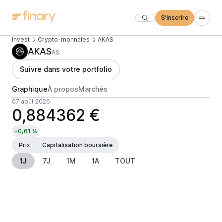
S'inscrire
Invest
Crypto-monnaies
AKAS
AKAS
AS
Suivre dans votre portfolio
Graphique
À propos
Marchés
07 août 2026
0,884362 €
+0,61 %
Prix
Capitalisation boursière
1J
7J
1M
1A
TOUT