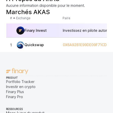
Aucune information disponible pour le moment.
Marchés AKAS
#
Exchange
Paire
Finary Invest
Investissez en pilote automat
Quickswap
0X6A92B1E99DE09F71CD96
1
PRODUIT
Portfolio Tracker
Investir en crypto
Finary Plus
Finary Pro
RESSOURCES
Mises à jour du produit