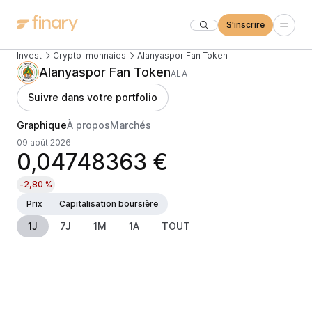
S'inscrire
Invest
Crypto-monnaies
Alanyaspor Fan Token
Alanyaspor Fan Token
ALA
Suivre dans votre portfolio
Graphique
À propos
Marchés
09 août 2026
0,04748363 €
-2,80 %
Prix
Capitalisation boursière
1J
7J
1M
1A
TOUT