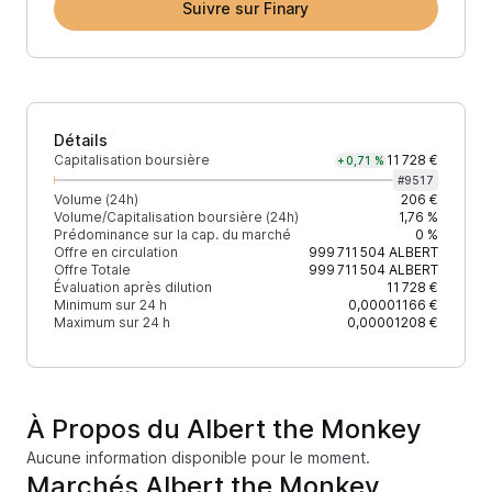
Suivre sur Finary
Détails
Capitalisation boursière
11 728 €
+0,71 %
#
9517
Volume (24h)
206 €
Volume/Capitalisation boursière (24h)
1,76 %
Prédominance sur la cap. du marché
0 %
Offre en circulation
999 711 504
ALBERT
Offre Totale
999 711 504
ALBERT
Évaluation après dilution
11 728 €
Minimum sur 24 h
0,00001166 €
Maximum sur 24 h
0,00001208 €
À Propos du Albert the Monkey
Aucune information disponible pour le moment.
Marchés Albert the Monkey