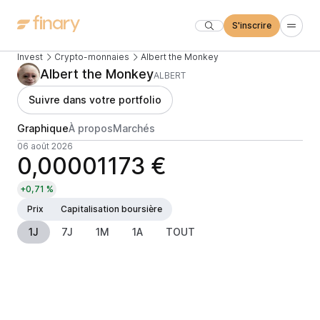
S'inscrire
Invest
Crypto-monnaies
Albert the Monkey
Albert the Monkey
ALBERT
Suivre dans votre portfolio
Graphique
À propos
Marchés
06 août 2026
0,00001173 €
+0,71 %
Prix
Capitalisation boursière
1J
7J
1M
1A
TOUT