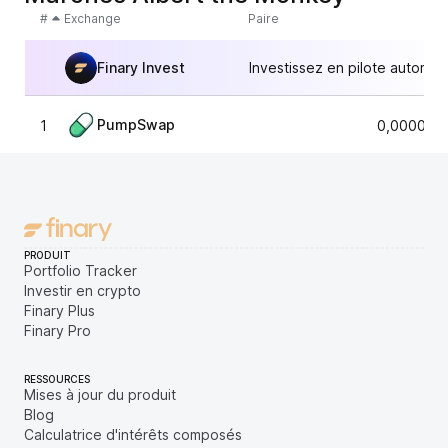
#
Exchange
Paire
Finary Invest
Investissez en pilote automat
PumpSwap
1
0,000013
PRODUIT
Portfolio Tracker
Investir en crypto
Finary Plus
Finary Pro
RESSOURCES
Mises à jour du produit
Blog
Calculatrice d'intérêts composés