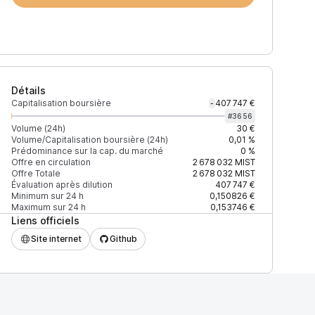
Détails
Capitalisation boursière
407 747 €
-
#
3656
Volume (24h)
30 €
Volume/Capitalisation boursière (24h)
0,01 %
Prédominance sur la cap. du marché
0 %
Prix
+2% depth
Offre en circulation
2 678 032
MIST
Offre Totale
2 678 032
MIST
Évaluation après dilution
407 747 €
Minimum sur 24 h
0,150826 €
Maximum sur 24 h
0,153746 €
Liens officiels
F27EAD9083C756CC2
0,175969 $
8 274 $
Site internet
Github