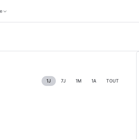
e
1J
7J
1M
1A
TOUT