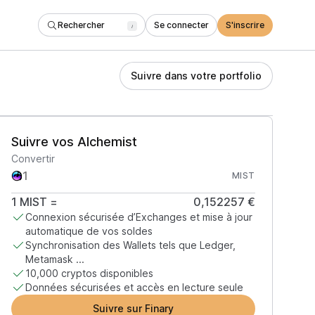
Rechercher
Se connecter
S'inscrire
/
Suivre dans votre portfolio
Suivre vos Alchemist
Convertir
MIST
1
MIST
=
0,152257 €
Connexion sécurisée d’Exchanges et mise à jour
automatique de vos soldes
Synchronisation des Wallets tels que Ledger,
Metamask ...
10,000 cryptos disponibles
Données sécurisées et accès en lecture seule
Suivre sur Finary