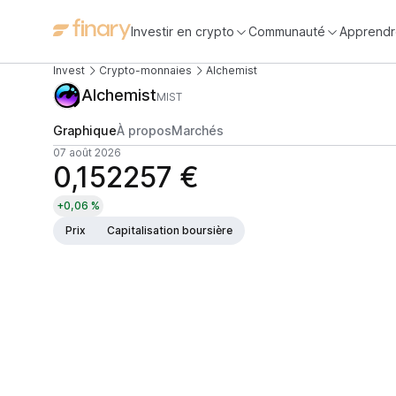
Investir en crypto
Communauté
Apprendr
Invest
Crypto-monnaies
Alchemist
Alchemist
MIST
Graphique
À propos
Marchés
07 août 2026
0,152257 €
+0,06 %
Prix
Capitalisation boursière