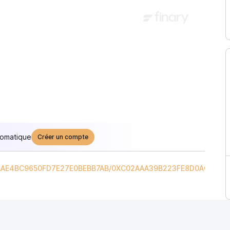
tomatique
Créer un compte
AE4BC9650FD7E27E0BEBB7AB
/
0XC02AAA39B223FE8D0A0E5C4