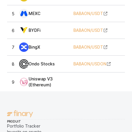
MEXC
BABAON
/
USDT
5
BYDFi
BABAON
/
USDT
6
BingX
BABAON
/
USDT
7
Ondo Stocks
BABAON
/
USDON
8
1
Uniswap V3
9
1
(Ethereum)
PRODUIT
Portfolio Tracker
Investir en crypto