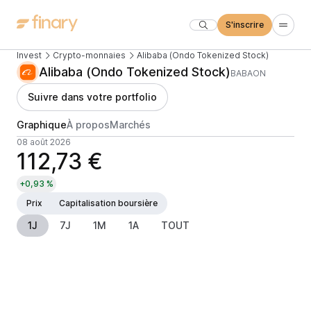
S'inscrire
Invest
Crypto-monnaies
Alibaba (Ondo Tokenized Stock)
Alibaba (Ondo Tokenized Stock)
BABAON
Suivre dans votre portfolio
Graphique
À propos
Marchés
08 août 2026
112,73 €
+0,93 %
Prix
Capitalisation boursière
1J
7J
1M
1A
TOUT