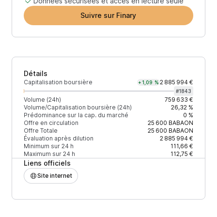
Données sécurisées et accès en lecture seule
Suivre sur Finary
Détails
Capitalisation boursière
2 885 994 €
+1,09 %
#
1843
Volume (24h)
759 633 €
Volume/Capitalisation boursière (24h)
26,32 %
Prédominance sur la cap. du marché
0 %
Offre en circulation
25 600
BABAON
Offre Totale
25 600
BABAON
Évaluation après dilution
2 885 994 €
Minimum sur 24 h
111,66 €
Maximum sur 24 h
112,75 €
Liens officiels
Site internet