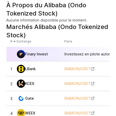
À Propos du Alibaba (Ondo
Tokenized Stock)
Aucune information disponible pour le moment.
Marchés Alibaba (Ondo Tokenized
Stock)
#
Exchange
Paire
Finary Invest
Investissez en pilote automat
LBank
BABAON
/
USDT
1
1
KCEX
BABAON
/
USDT
2
1
Gate
BABAON
/
USDT
3
WEEX
BABAON
/
USDT
4
1