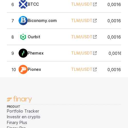
BTCC
TLM
/
USDT
6
0,0016078
Biconomy.com
TLM
/
USDT
7
0,0016088
Ourbit
TLM
/
USDT
8
0,0016078
Phemex
TLM
/
USDT
9
0,001611
Pionex
TLM
/
USDT
10
0,0016078
PRODUIT
Portfolio Tracker
Investir en crypto
Finary Plus