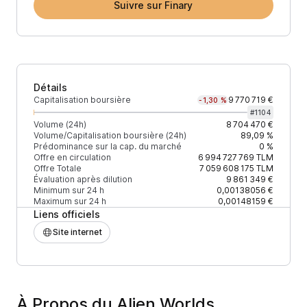
Suivre sur Finary
Détails
Capitalisation boursière
9 770 719 €
-1,30 %
#
1104
Volume (24h)
8 704 470 €
Volume/Capitalisation boursière (24h)
89,09 %
Prédominance sur la cap. du marché
0 %
Offre en circulation
6 994 727 769
TLM
Offre Totale
7 059 608 175
TLM
Évaluation après dilution
9 861 349 €
Minimum sur 24 h
0,00138056 €
Maximum sur 24 h
0,00148159 €
Liens officiels
Site internet
À Propos du Alien Worlds