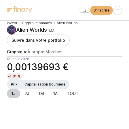
S'inscrire
Invest
Crypto-monnaies
Alien Worlds
Alien Worlds
TLM
Suivre dans votre portfolio
Graphique
À propos
Marchés
09 août 2026
0,00139693 €
-1,31 %
Prix
Capitalisation boursière
1J
7J
1M
1A
TOUT