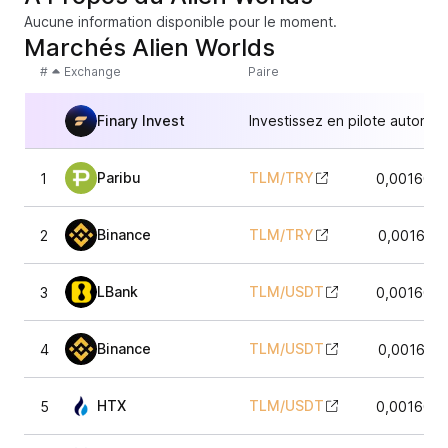
Aucune information disponible pour le moment.
Marchés Alien Worlds
#
Exchange
Paire
Finary Invest
Investissez en pilote automat
Paribu
TLM
/
TRY
1
0,0016049
Binance
TLM
/
TRY
2
0,001609
LBank
TLM
/
USDT
3
0,0016048
Binance
TLM
/
USDT
4
0,001610
HTX
TLM
/
USDT
5
0,0016098