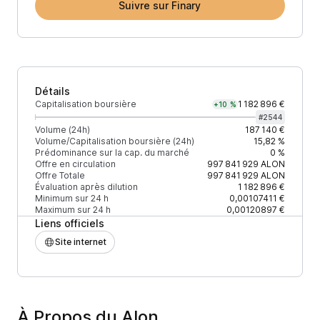
Suivre sur Finary
Détails
Capitalisation boursière
1 182 896 €
+10 %
#
2544
Volume (24h)
187 140 €
Volume/Capitalisation boursière (24h)
15,82 %
Prédominance sur la cap. du marché
0 %
Offre en circulation
997 841 929
ALON
Offre Totale
997 841 929
ALON
Évaluation après dilution
1 182 896 €
Minimum sur 24 h
0,00107411 €
Maximum sur 24 h
0,00120897 €
Liens officiels
Site internet
À Propos du Alon