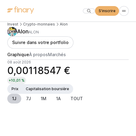
S'inscrire
Invest
Crypto-monnaies
Alon
Alon
ALON
Suivre dans votre portfolio
Graphique
À propos
Marchés
08 août 2026
0,00118547 €
+10,01 %
Prix
Capitalisation boursière
1J
7J
1M
1A
TOUT