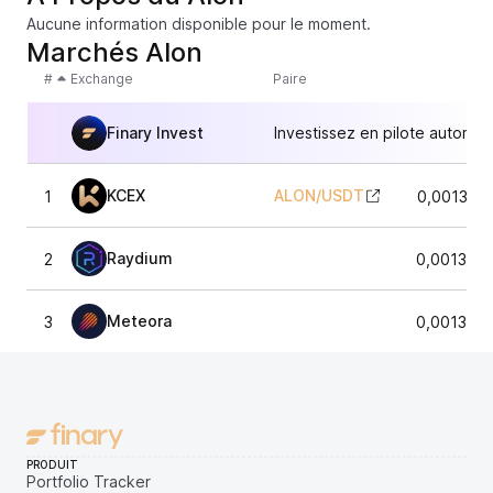
Aucune information disponible pour le moment.
Marchés Alon
#
Exchange
Paire
Finary Invest
Investissez en pilote automat
KCEX
ALON
/
USDT
1
0,001370
Raydium
2
0,001372
Meteora
3
0,001366
PRODUIT
Portfolio Tracker