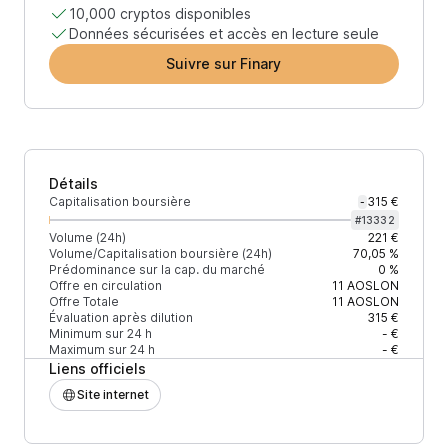
10,000 cryptos disponibles
Données sécurisées et accès en lecture seule
Suivre sur Finary
Détails
Capitalisation boursière
315 €
-
#
13332
Volume (24h)
221 €
Volume/Capitalisation boursière (24h)
70,05 %
Prédominance sur la cap. du marché
0 %
Offre en circulation
11
AOSLON
Offre Totale
11
AOSLON
Évaluation après dilution
315 €
Minimum sur 24 h
- €
Maximum sur 24 h
- €
Liens officiels
Site internet