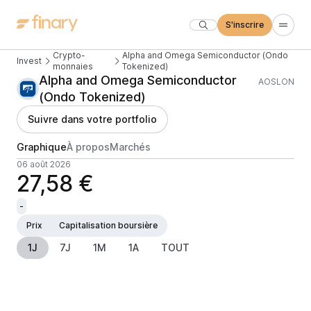
S'inscrire
Crypto-
Alpha and Omega Semiconductor (Ondo
Invest
monnaies
Tokenized)
Alpha and Omega Semiconductor
AOSLON
(Ondo Tokenized)
Suivre dans votre portfolio
Graphique
À propos
Marchés
06 août 2026
27,58 €
-
Prix
Capitalisation boursière
1J
7J
1M
1A
TOUT