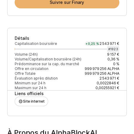
Suivre sur Finary
Détails
Capitalisation boursière
2 543 971 €
+0,25 %
#
1923
Volume (24h)
9 157 €
Volume/Capitalisation boursière (24h)
0,36 %
Prédominance sur la cap. du marché
0 %
Offre en circulation
999 979 256
ALPHA
Offre Totale
999 979 256
ALPHA
Évaluation après dilution
2 543 971 €
Minimum sur 24 h
0,0022846 €
Maximum sur 24 h
0,00255921 €
Liens officiels
Site internet
À Propos du AlphaBlockAI