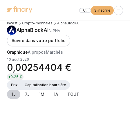
S'inscrire
Invest
Crypto-monnaies
AlphaBlockAI
AlphaBlockAI
ALPHA
Suivre dans votre portfolio
Graphique
À propos
Marchés
10 août 2026
0,00254404 €
+0,25 %
Prix
Capitalisation boursière
1J
7J
1M
1A
TOUT