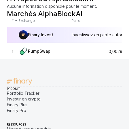
Aucune information disponible pour le moment.
Marchés AlphaBlockAI
#
Exchange
Paire
Finary Invest
Investissez en pilote automat
PumpSwap
1
0,002937
PRODUIT
Portfolio Tracker
Investir en crypto
Finary Plus
Finary Pro
RESSOURCES
Mises à jour du produit