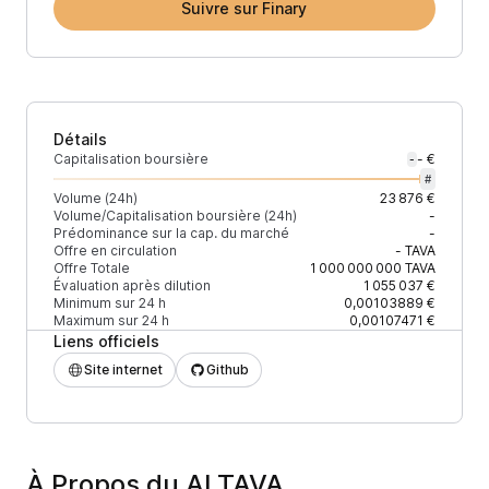
Suivre sur Finary
Détails
Capitalisation boursière
- €
-
#
Volume (24h)
23 876 €
Volume/Capitalisation boursière (24h)
-
Prédominance sur la cap. du marché
-
Offre en circulation
-
TAVA
Offre Totale
1 000 000 000
TAVA
Évaluation après dilution
1 055 037 €
Minimum sur 24 h
0,00103889 €
Maximum sur 24 h
0,00107471 €
Liens officiels
Site internet
Github
À Propos du ALTAVA