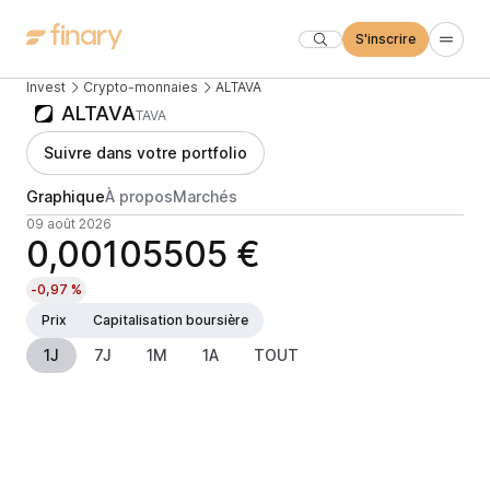
S'inscrire
Invest
Crypto-monnaies
ALTAVA
ALTAVA
TAVA
Suivre dans votre portfolio
Graphique
À propos
Marchés
09 août 2026
0,00105505 €
-0,97 %
Prix
Capitalisation boursière
1J
7J
1M
1A
TOUT