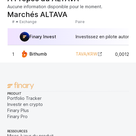
Aucune information disponible pour le moment.
Marchés ALTAVA
#
Exchange
Paire
Finary Invest
Investissez en pilote automat
Bithumb
TAVA
/
KRW
1
0,001214
PRODUIT
Portfolio Tracker
Investir en crypto
Finary Plus
Finary Pro
RESSOURCES
Mises à jour du produit