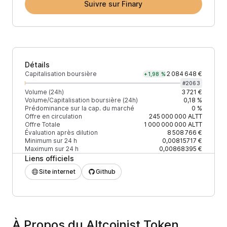
Suivre sur Finary
Détails
Capitalisation boursière
2 084 648 €
+1,98 %
#
2063
Volume (24h)
3 721 €
Volume/Capitalisation boursière (24h)
0,18 %
Prédominance sur la cap. du marché
0 %
Offre en circulation
245 000 000
ALTT
Offre Totale
1 000 000 000
ALTT
Évaluation après dilution
8 508 766 €
Minimum sur 24 h
0,00815717 €
Maximum sur 24 h
0,00868395 €
Liens officiels
Site internet
Github
À Propos du Altcoinist Token