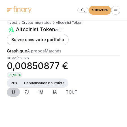
S'inscrire
Invest
Crypto-monnaies
Altcoinist Token
Altcoinist Token
ALTT
Suivre dans votre portfolio
Graphique
À propos
Marchés
08 août 2026
0,00850877 €
+1,98 %
Prix
Capitalisation boursière
1J
7J
1M
1A
TOUT