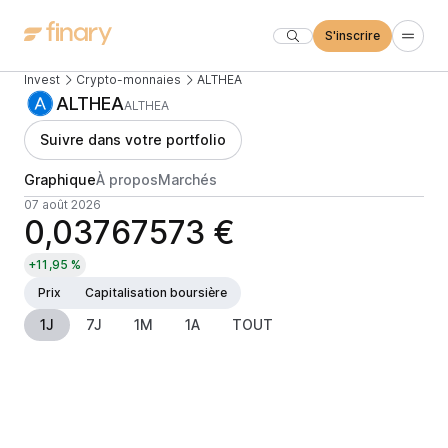
S'inscrire
Invest
Crypto-monnaies
ALTHEA
ALTHEA
ALTHEA
Suivre dans votre portfolio
Graphique
À propos
Marchés
07 août 2026
0,03767573 €
+11,95 %
Prix
Capitalisation boursière
1J
7J
1M
1A
TOUT