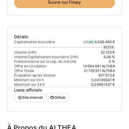
Suivre sur Finary
Détails
Capitalisation boursière
549 466 €
+11,95 %
#
3336
Volume (24h)
52 103 €
Volume/Capitalisation boursière (24h)
9,48 %
Prédominance sur la cap. du marché
0 %
Offre en circulation
14 584 081
ALTHEA
Offre Totale
21 702 911
ALTHEA
Évaluation après dilution
817 673 €
Minimum sur 24 h
0,03139941 €
Maximum sur 24 h
0,03961437 €
Liens officiels
Site internet
Github
À Propos du ALTHEA