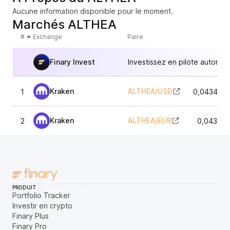
Aucune information disponible pour le moment.
Marchés ALTHEA
#
Exchange
Paire
Finary Invest
Investissez en pilote automat
Kraken
ALTHEA
/
USD
1
0,0434306
Kraken
ALTHEA
/
EUR
2
0,043490
PRODUIT
Portfolio Tracker
Investir en crypto
Finary Plus
Finary Pro