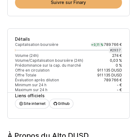
Suivre sur Finary
Détails
Capitalisation boursière
789 766 €
+0,11 %
#
2937
Volume (24h)
274 €
Volume/Capitalisation boursière (24h)
0,03 %
Prédominance sur la cap. du marché
0 %
Offre en circulation
911 135
DUSD
Offre Totale
911 135
DUSD
Évaluation après dilution
789 766 €
Minimum sur 24 h
- €
Maximum sur 24 h
- €
Liens officiels
Site internet
Github
À Propos du Alto DUSD