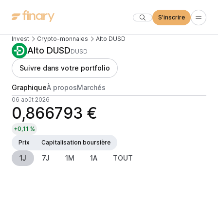
S'inscrire
Invest
Crypto-monnaies
Alto DUSD
Alto DUSD
DUSD
Suivre dans votre portfolio
Graphique
À propos
Marchés
06 août 2026
0,866793 €
+0,11 %
Prix
Capitalisation boursière
1J
7J
1M
1A
TOUT