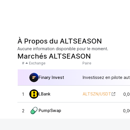
À Propos du ALTSEASON
Aucune information disponible pour le moment.
Marchés ALTSEASON
#
Exchange
Paire
Finary Invest
Investissez en pilote au
LBank
ALTSZN
/
USDT
1
0,
PumpSwap
2
0,0