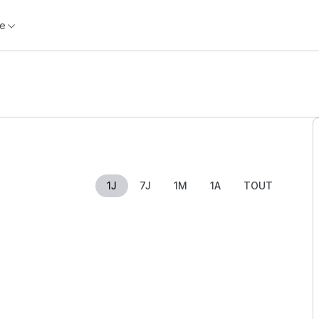
e
1J
7J
1M
1A
TOUT