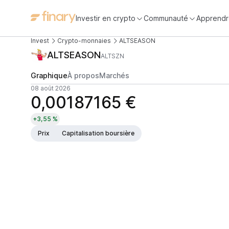
Investir en crypto
Communauté
Apprendr
Invest
Crypto-monnaies
ALTSEASON
ALTSEASON
ALTSZN
Graphique
À propos
Marchés
08 août 2026
0,00187165 €
+3,55 %
Prix
Capitalisation boursière