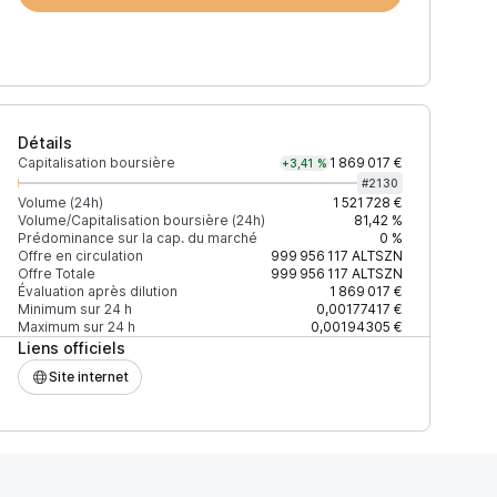
Détails
Capitalisation boursière
1 869 017 €
+3,41 %
#
2130
Volume (24h)
1 521 728 €
Volume/Capitalisation boursière (24h)
81,42 %
Prédominance sur la cap. du marché
0 %
4h)
% du volume
Confiance
Mis à jour
Offre en circulation
999 956 117
ALTSZN
Offre Totale
999 956 117
ALTSZN
Évaluation après dilution
1 869 017 €
Minimum sur 24 h
0,00177417 €
Maximum sur 24 h
0,00194305 €
Liens officiels
5 $
98,08 %
Récemment
ÉLEVÉE
Site internet
2 $
1,92 %
Récemment
ÉLEVÉE