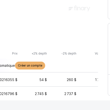
Prix
+2% depth
-2% depth
Volume (2
tomatique
Créer un compte
00216355 $
54 $
260 $
1 725 34
0216796 $
2 745 $
2 737 $
33 77