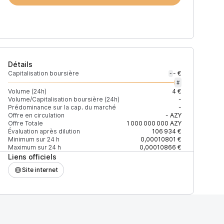
Détails
Capitalisation boursière
- €
-
#
Volume (24h)
4 €
Volume/Capitalisation boursière (24h)
-
Prédominance sur la cap. du marché
-
)
% du volume
Confiance
Mis à jour
Offre en circulation
-
AZY
Offre Totale
1 000 000 000
AZY
Évaluation après dilution
106 934 €
Minimum sur 24 h
0,00010801 €
Maximum sur 24 h
0,00010866 €
Liens officiels
$
100 %
Récemment
ÉLEVÉE
Site internet