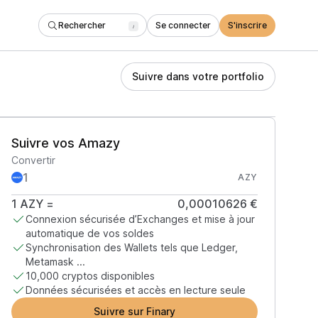
Rechercher
Se connecter
S'inscrire
/
Suivre dans votre portfolio
Suivre vos Amazy
Convertir
AZY
1
AZY
=
0,00010626 €
Connexion sécurisée d’Exchanges et mise à jour
automatique de vos soldes
Synchronisation des Wallets tels que Ledger,
Metamask ...
10,000 cryptos disponibles
Données sécurisées et accès en lecture seule
Suivre sur Finary