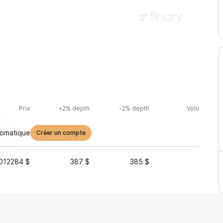
Prix
+2% depth
-2% depth
Volume (24h
tomatique
Créer un compte
012284 $
387 $
385 $
5 