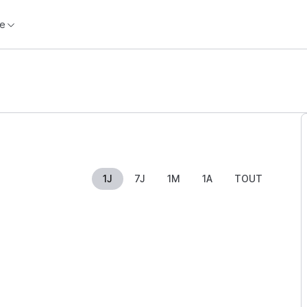
e
1J
7J
1M
1A
TOUT