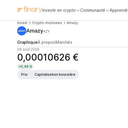
Investir en crypto
Communauté
Apprendr
Invest
Crypto-monnaies
Amazy
Amazy
AZY
Graphique
À propos
Marchés
08 août 2026
0,00010626 €
+0,49 %
Prix
Capitalisation boursière