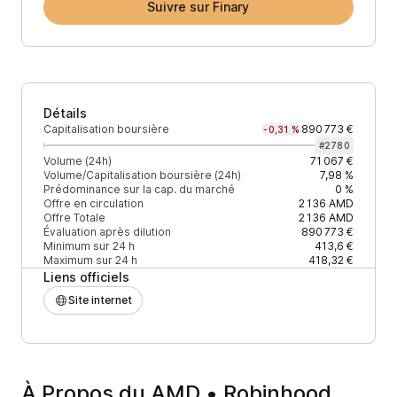
Suivre sur Finary
Détails
Capitalisation boursière
890 773 €
-0,31 %
#
2780
Volume (24h)
71 067 €
Volume/Capitalisation boursière (24h)
7,98 %
Prédominance sur la cap. du marché
0 %
Offre en circulation
2 136
AMD
Offre Totale
2 136
AMD
Évaluation après dilution
890 773 €
Minimum sur 24 h
413,6 €
Maximum sur 24 h
418,32 €
Liens officiels
Site internet
À Propos du AMD • Robinhood