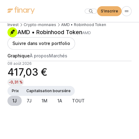
S'inscrire
Invest
Crypto-monnaies
AMD • Robinhood Token
AMD • Robinhood Token
AMD
Suivre dans votre portfolio
Graphique
À propos
Marchés
08 août 2026
417,03 €
-0,31 %
Prix
Capitalisation boursière
1J
7J
1M
1A
TOUT