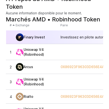
Token
Aucune information disponible pour le moment.
Marchés AMD • Robinhood Token
#
Exchange
Paire
Finary Invest
Investissez en pilote automat
Uniswap V4
1
(Robinhood)
Arcus
0X86923F96303D656E4AA8
2
Uniswap V4
3
(Robinhood)
Rialto
0X86923F96303D656E4AA8
4
Uniswap V4