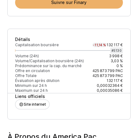
Suivre sur Finary
Détails
Capitalisation boursière
132 117 €
-11,14 %
#
5130
Volume (24h)
3 998 €
Volume/Capitalisation boursière (24h)
3,03 %
Prédominance sur la cap. du marché
0 %
Offre en circulation
425 873 799
PAC
Offre Totale
425 873 799
PAC
Évaluation après dilution
132 117 €
Minimum sur 24 h
0,00032364 €
Maximum sur 24 h
0,00035086 €
Liens officiels
Site internet
À Propos du America Pac