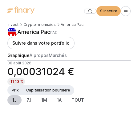
S'inscrire
Invest
Crypto-monnaies
America Pac
America Pac
PAC
Suivre dans votre portfolio
Graphique
À propos
Marchés
08 août 2026
0,00031024 €
-11,13 %
Prix
Capitalisation boursière
1J
7J
1M
1A
TOUT