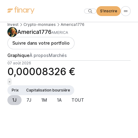
S'inscrire
Invest
Crypto-monnaies
America1776
America1776
AMERICA
Suivre dans votre portfolio
Graphique
À propos
Marchés
07 août 2026
0,00008326 €
-
Prix
Capitalisation boursière
1J
7J
1M
1A
TOUT