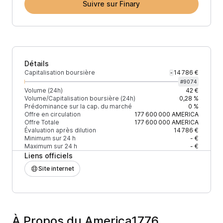
Suivre sur Finary
Détails
Capitalisation boursière
14 786 €
-
#
9074
Volume (24h)
42 €
Volume/Capitalisation boursière (24h)
0,28 %
Prédominance sur la cap. du marché
0 %
Offre en circulation
177 600 000
AMERICA
Offre Totale
177 600 000
AMERICA
Évaluation après dilution
14 786 €
Minimum sur 24 h
- €
Maximum sur 24 h
- €
Liens officiels
Site internet
À Propos du America1776