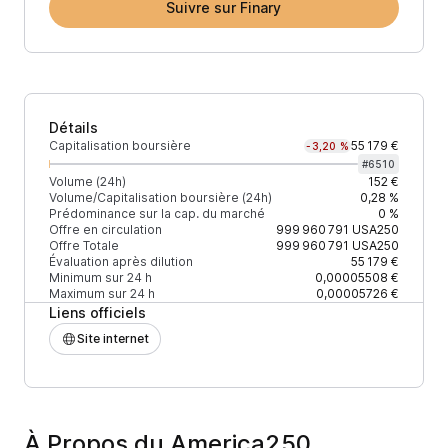
Suivre sur Finary
Détails
Capitalisation boursière
55 179 €
-3,20 %
#
6510
Volume (24h)
152 €
Volume/Capitalisation boursière (24h)
0,28 %
Prédominance sur la cap. du marché
0 %
Offre en circulation
999 960 791
USA250
Offre Totale
999 960 791
USA250
Évaluation après dilution
55 179 €
Minimum sur 24 h
0,00005508 €
Maximum sur 24 h
0,00005726 €
Liens officiels
Site internet
À Propos du America250