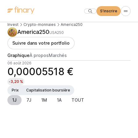
S'inscrire
Invest
Crypto-monnaies
America250
America250
USA250
Suivre dans votre portfolio
Graphique
À propos
Marchés
06 août 2026
0,00005518 €
-3,20 %
Prix
Capitalisation boursière
1J
7J
1M
1A
TOUT