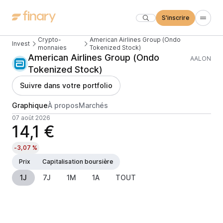
S'inscrire
Crypto-
American Airlines Group (Ondo
Invest
monnaies
Tokenized Stock)
American Airlines Group (Ondo
AALON
Tokenized Stock)
Suivre dans votre portfolio
Graphique
À propos
Marchés
07 août 2026
14,1 €
-3,07 %
Prix
Capitalisation boursière
1J
7J
1M
1A
TOUT