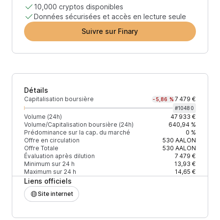
10,000 cryptos disponibles
Données sécurisées et accès en lecture seule
Suivre sur Finary
Détails
Capitalisation boursière
7 479 €
-5,86 %
#
10480
Volume (24h)
47 933 €
Volume/Capitalisation boursière (24h)
640,94 %
Prédominance sur la cap. du marché
0 %
Offre en circulation
530
AALON
Offre Totale
530
AALON
Évaluation après dilution
7 479 €
Minimum sur 24 h
13,93 €
Maximum sur 24 h
14,65 €
Liens officiels
Site internet