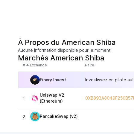
À Propos du American Shiba
Aucune information disponible pour le moment.
Marchés American Shiba
#
Exchange
Paire
Finary Invest
Investissez en pilote au
Uniswap V2
0XB893A8049F250B57
1
(Ethereum)
PancakeSwap (v2)
2