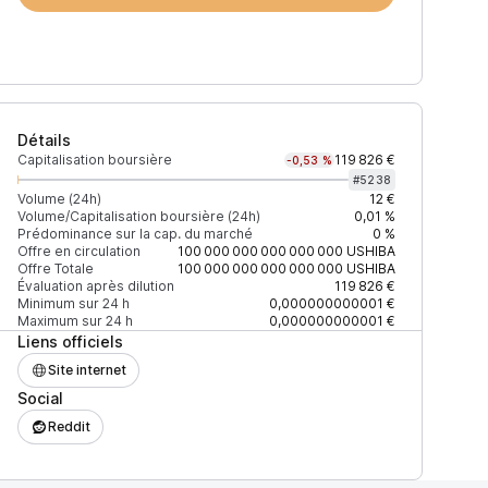
Détails
Capitalisation boursière
119 826 €
-0,53 %
#
5238
Volume (24h)
12 €
Volume/Capitalisation boursière (24h)
0,01 %
Prédominance sur la cap. du marché
0 %
Prix
+2% depth
Offre en circulation
100 000 000 000 000 000
USHIBA
Offre Totale
100 000 000 000 000 000
USHIBA
Évaluation après dilution
119 826 €
Minimum sur 24 h
0,000000000001 €
Maximum sur 24 h
0,000000000001 €
Liens officiels
F27EAD9083C756CC2
0,000000000001 $
1 001 $
Site internet
Social
0,0000000000002 $
31 $
Reddit