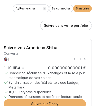
Rechercher
Se connecter
S'inscrire
/
Suivre dans votre portfolio
Suivre vos American Shiba
Convertir
USHIBA
1
USHIBA
=
0,000000000001 €
Connexion sécurisée d’Exchanges et mise à jour
automatique de vos soldes
Synchronisation des Wallets tels que Ledger,
Metamask ...
10,000 cryptos disponibles
Données sécurisées et accès en lecture seule
Suivre sur Finary