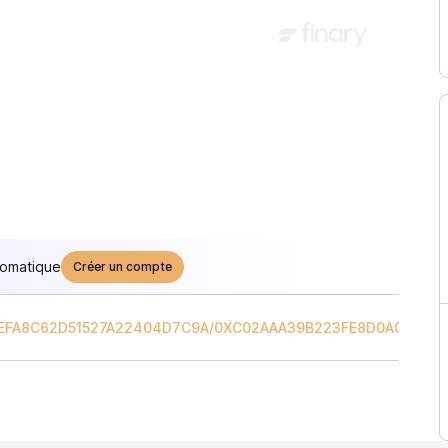
tomatique
Créer un compte
EFA8C62D51527A22404D7C9A
/
0XC02AAA39B223FE8D0A0E5C4