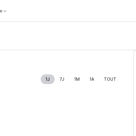
e
1J
7J
1M
1A
TOUT