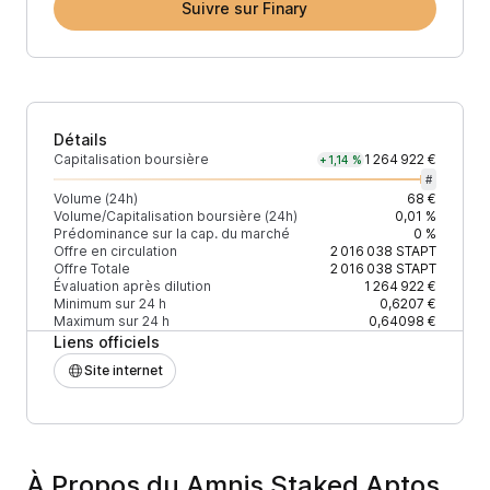
Suivre sur Finary
Détails
Capitalisation boursière
1 264 922 €
+1,14 %
#
Volume (24h)
68 €
Volume/Capitalisation boursière (24h)
0,01 %
Prédominance sur la cap. du marché
0 %
Offre en circulation
2 016 038
STAPT
Offre Totale
2 016 038
STAPT
Évaluation après dilution
1 264 922 €
Minimum sur 24 h
0,6207 €
Maximum sur 24 h
0,64098 €
Liens officiels
Site internet
À Propos du Amnis Staked Aptos