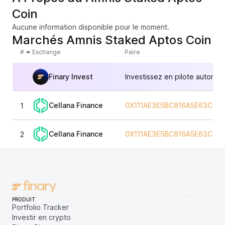
Coin
Aucune information disponible pour le moment.
Marchés Amnis Staked Aptos Coin
#
Exchange
Paire
Finary Invest
Investissez en pilote automat
Cellana Finance
0X111AE3E5BC816A5E63C2D
1
Cellana Finance
0X111AE3E5BC816A5E63C2D
2
PRODUIT
Portfolio Tracker
Investir en crypto