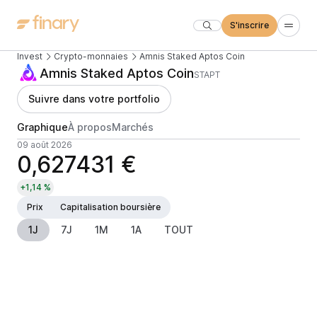
S'inscrire
Invest
Crypto-monnaies
Amnis Staked Aptos Coin
Amnis Staked Aptos Coin
STAPT
Suivre dans votre portfolio
Graphique
À propos
Marchés
09 août 2026
0,627431 €
+1,14 %
Prix
Capitalisation boursière
1J
7J
1M
1A
TOUT