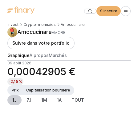
S'inscrire
Invest
Crypto-monnaies
Amocucinare
Amocucinare
AMORE
Suivre dans votre portfolio
Graphique
À propos
Marchés
09 août 2026
0,00042905 €
-2,15 %
Prix
Capitalisation boursière
1J
7J
1M
1A
TOUT