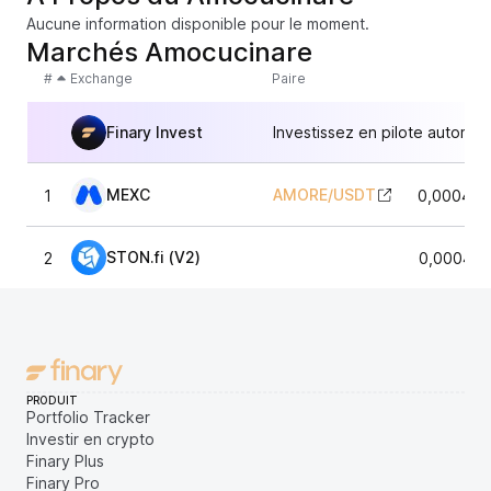
Aucune information disponible pour le moment.
Marchés Amocucinare
#
Exchange
Paire
Finary Invest
Investissez en pilote automat
MEXC
AMORE
/
USDT
1
0,000496
STON.fi (V2)
2
0,000485
PRODUIT
Portfolio Tracker
Investir en crypto
Finary Plus
Finary Pro