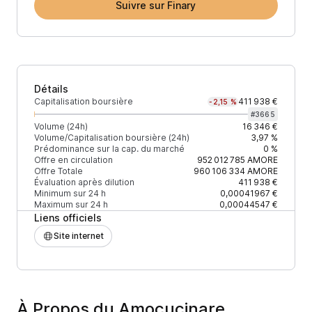
Suivre sur Finary
Détails
Capitalisation boursière
411 938 €
-2,15 %
#
3665
Volume (24h)
16 346 €
Volume/Capitalisation boursière (24h)
3,97 %
Prédominance sur la cap. du marché
0 %
Offre en circulation
952 012 785
AMORE
Offre Totale
960 106 334
AMORE
Évaluation après dilution
411 938 €
Minimum sur 24 h
0,00041967 €
Maximum sur 24 h
0,00044547 €
Liens officiels
Site internet
À Propos du Amocucinare