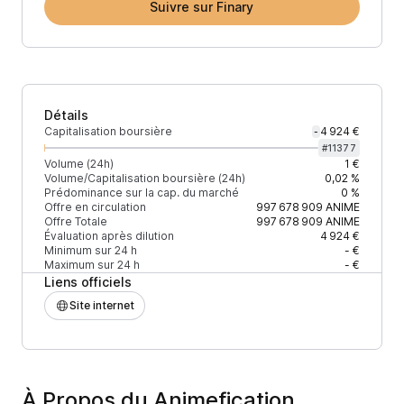
Suivre sur Finary
Détails
Capitalisation boursière
4 924 €
-
#
11377
Volume (24h)
1 €
Volume/Capitalisation boursière (24h)
0,02 %
Prédominance sur la cap. du marché
0 %
Offre en circulation
997 678 909
ANIME
Offre Totale
997 678 909
ANIME
Évaluation après dilution
4 924 €
Minimum sur 24 h
- €
Maximum sur 24 h
- €
Liens officiels
Site internet
À Propos du Animefication