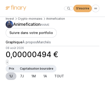
S'inscrire
Invest
Crypto-monnaies
Animefication
Animefication
ANIME
Suivre dans votre portfolio
Graphique
À propos
Marchés
08 août 2026
0,00000494 €
-
Prix
Capitalisation boursière
1J
7J
1M
1A
TOUT