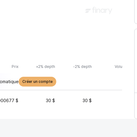
Prix
+2% depth
-2% depth
Volume (24h
tomatique
Créer un compte
000677 $
30 $
30 $
143 