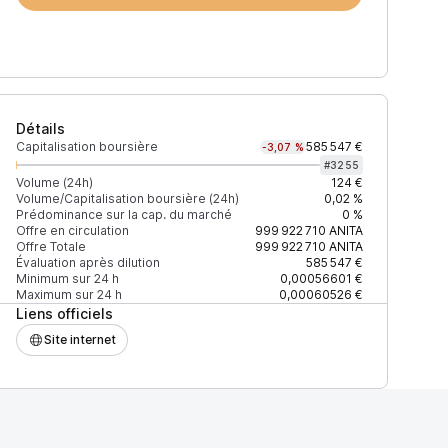
Détails
Capitalisation boursière
585 547 €
-3,07 %
#
3255
Volume (24h)
124 €
Volume/Capitalisation boursière (24h)
0,02 %
Prédominance sur la cap. du marché
0 %
)
% du volume
Confiance
Mis à jour
Offre en circulation
999 922 710
ANITA
Offre Totale
999 922 710
ANITA
Évaluation après dilution
585 547 €
Minimum sur 24 h
0,00056601 €
Maximum sur 24 h
0,00060526 €
Liens officiels
$
100 %
Récemment
ÉLEVÉE
Site internet