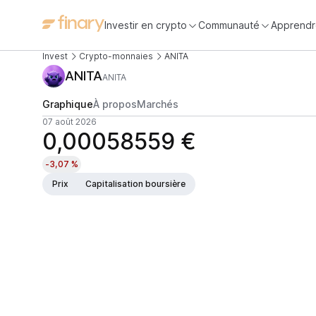
Investir en crypto
Communauté
Apprendr
Invest
Crypto-monnaies
ANITA
ANITA
ANITA
Graphique
À propos
Marchés
07 août 2026
0,00058559 €
-3,07 %
Prix
Capitalisation boursière