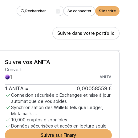
Rechercher
Se connecter
S'inscrire
/
Suivre dans votre portfolio
Suivre vos ANITA
Convertir
ANITA
1
ANITA
=
0,00058559 €
Connexion sécurisée d’Exchanges et mise à jour
automatique de vos soldes
Synchronisation des Wallets tels que Ledger,
Metamask ...
10,000 cryptos disponibles
Données sécurisées et accès en lecture seule
Suivre sur Finary