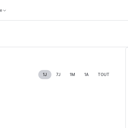
e
1J
7J
1M
1A
TOUT