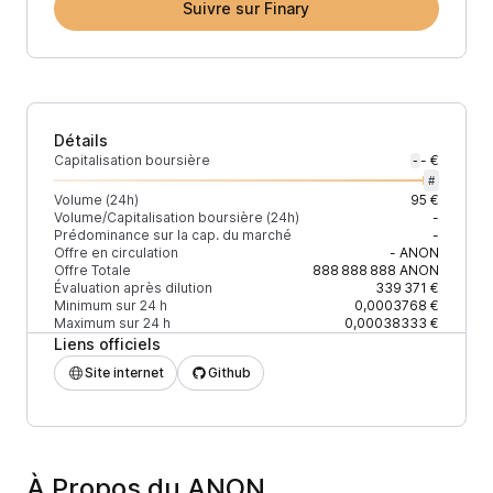
Suivre sur Finary
Détails
Capitalisation boursière
- €
-
#
Volume (24h)
95 €
Volume/Capitalisation boursière (24h)
-
Prédominance sur la cap. du marché
-
Offre en circulation
-
ANON
Offre Totale
888 888 888
ANON
Évaluation après dilution
339 371 €
Minimum sur 24 h
0,0003768 €
Maximum sur 24 h
0,00038333 €
Liens officiels
Site internet
Github
À Propos du ANON