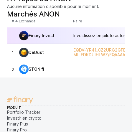
Aucune information disponible pour le moment.
Marchés ANON
#
Exchange
Paire
Finary Invest
Investissez en pilote automat
EQDV-YR41_CZ2URG2GFEGV
DeDust
1
MILEDKDUIHLWZ
/
EQAAAAAA
STON.fi
2
PRODUIT
Portfolio Tracker
Investir en crypto
Finary Plus
Finary Pro