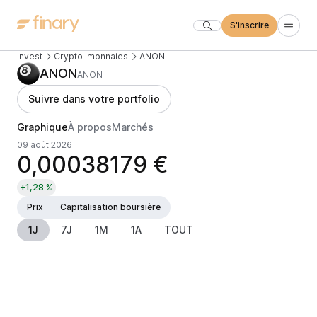
S'inscrire
Invest
Crypto-monnaies
ANON
ANON
ANON
Suivre dans votre portfolio
Graphique
À propos
Marchés
09 août 2026
0,00038179 €
+1,28 %
Prix
Capitalisation boursière
1J
7J
1M
1A
TOUT