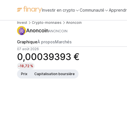
Investir en crypto
Communauté
Apprendr
Invest
Crypto-monnaies
Anoncoin
Anoncoin
ANONCOIN
Graphique
À propos
Marchés
07 août 2026
0,00039393 €
-18,72 %
Prix
Capitalisation boursière