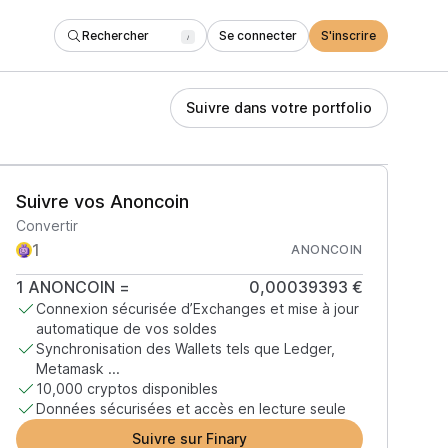
Rechercher
Se connecter
S'inscrire
/
Suivre dans votre portfolio
Suivre vos Anoncoin
Convertir
ANONCOIN
1
ANONCOIN
=
0,00039393 €
Connexion sécurisée d’Exchanges et mise à jour
automatique de vos soldes
Synchronisation des Wallets tels que Ledger,
Metamask ...
10,000 cryptos disponibles
Données sécurisées et accès en lecture seule
Suivre sur Finary