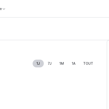
e
1J
7J
1M
1A
TOUT