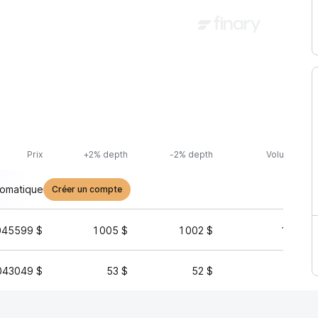
Prix
+2% depth
-2% depth
Volume (24h
tomatique
Créer un compte
045599 $
1 005 $
1 002 $
18 243 
043049 $
53 $
52 $
415 