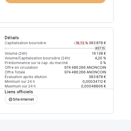
Détails
Capitalisation boursière
383 878 €
-18,72 %
#
3715
Volume (24h)
16 138 €
Volume/Capitalisation boursière (24h)
4,20 %
Prédominance sur la cap. du marché
0 %
)
% du volume
Confiance
Mis à jour
Offre en circulation
974 486 266
ANONCOIN
Offre Totale
974 486 266
ANONCOIN
Évaluation après dilution
383 878 €
Minimum sur 24 h
0,00034112 €
Maximum sur 24 h
0,00048806 €
Liens officiels
$
97,78 %
Récemment
ÉLEVÉE
Site internet
$
2,22 %
Récemment
ÉLEVÉE