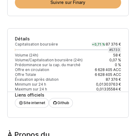
Suivre sur Finary
Détails
Capitalisation boursière
87 376 €
+0,71 %
#
5733
Volume (24h)
58 €
Volume/Capitalisation boursière (24h)
0,07 %
Prédominance sur la cap. du marché
0 %
Offre en circulation
6 628 405
ACC
Offre Totale
6 628 405
ACC
Évaluation après dilution
87 376 €
Minimum sur 24 h
0,01303763 €
Maximum sur 24 h
0,01335584 €
Liens officiels
Site internet
Github
À Propos du