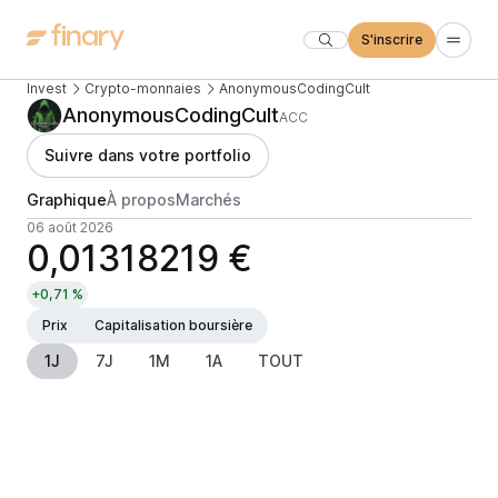
S'inscrire
Invest
Crypto-monnaies
AnonymousCodingCult
AnonymousCodingCult
ACC
Suivre dans votre portfolio
Graphique
À propos
Marchés
06 août 2026
0,01318219 €
+0,71 %
Prix
Capitalisation boursière
1J
7J
1M
1A
TOUT