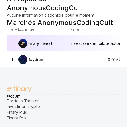
AnonymousCodingCult
Aucune information disponible pour le moment.
Marchés AnonymousCodingCult
#
Exchange
Paire
Finary Invest
Investissez en pilote automat
Raydium
1
0,015222
PRODUIT
Portfolio Tracker
Investir en crypto
Finary Plus
Finary Pro