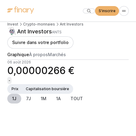
S'inscrire
Invest
Crypto-monnaies
Ant Investors
Ant Investors
ANTS
Suivre dans votre portfolio
Graphique
À propos
Marchés
06 août 2026
0,00000266 €
-
Prix
Capitalisation boursière
1J
7J
1M
1A
TOUT