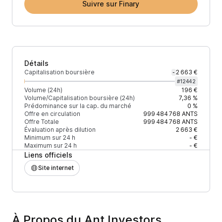
Suivre sur Finary
Détails
Capitalisation boursière
2 663 €
-
#
12442
Volume (24h)
196 €
Volume/Capitalisation boursière (24h)
7,36 %
Prédominance sur la cap. du marché
0 %
Offre en circulation
999 484 768
ANTS
Offre Totale
999 484 768
ANTS
Évaluation après dilution
2 663 €
Minimum sur 24 h
- €
Maximum sur 24 h
- €
Liens officiels
Site internet
À Propos du Ant Investors