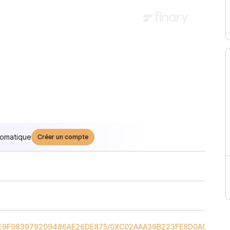
tomatique
Créer un compte
E9F983979209486AE26DE875
/
0XC02AAA39B223FE8D0A0E5C4