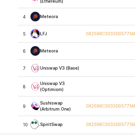
(Ethereum)
Meteora
4
LFJ
0X2598C30330D5771A
5
Meteora
6
Uniswap V3 (Base)
7
Uniswap V3
8
(Optimism)
Sushiswap
0X2598C30330D5771A
9
(Arbitrum One)
SpiritSwap
0X2598C30330D5771A
10