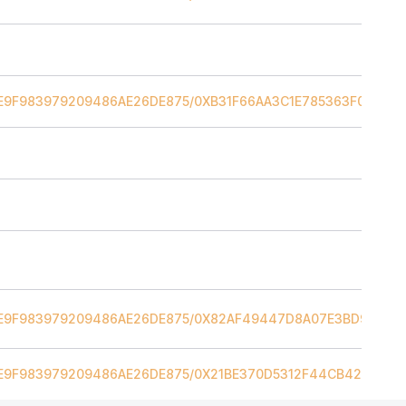
E9F983979209486AE26DE875
/
0XB31F66AA3C1E785363F0875A1
E9F983979209486AE26DE875
/
0X82AF49447D8A07E3BD95BD0D
E9F983979209486AE26DE875
/
0X21BE370D5312F44CB42CE377