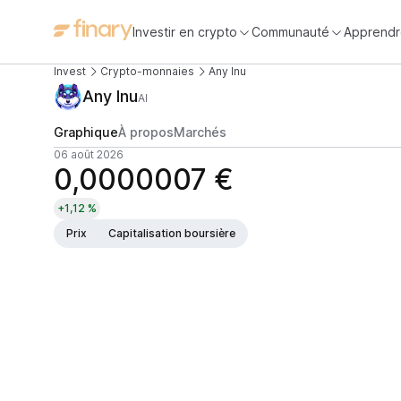
Investir en crypto
Communauté
Apprendr
Invest
Crypto-monnaies
Any Inu
Any Inu
AI
Graphique
À propos
Marchés
06 août 2026
0,0000007 €
+1,12 %
Prix
Capitalisation boursière