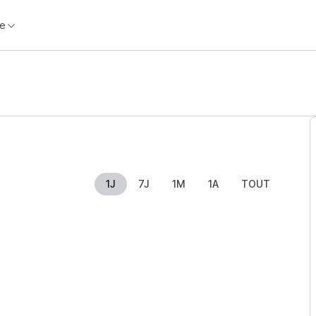
e
1J
7J
1M
1A
TOUT