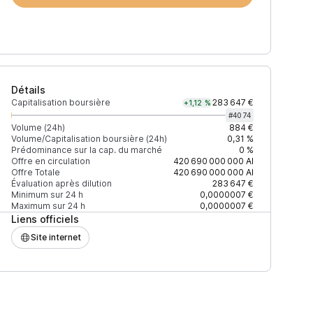
Détails
Capitalisation boursière
283 647 €
+1,12 %
#
4074
Volume (24h)
884 €
Volume/Capitalisation boursière (24h)
0,31 %
Prédominance sur la cap. du marché
0 %
Prix
+2% depth
Offre en circulation
420 690 000 000
AI
Offre Totale
420 690 000 000
AI
Évaluation après dilution
283 647 €
Minimum sur 24 h
0,0000007 €
Maximum sur 24 h
0,0000007 €
Liens officiels
0,0000008 $
423 $
Site internet
0,0000008 $
423 $
F27EAD9083C756CC2
0,0000008 $
1 325 $