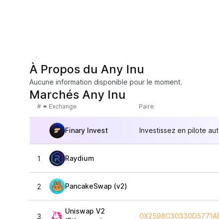
À Propos du Any Inu
Aucune information disponible pour le moment.
Marchés Any Inu
#
Exchange
Paire
Finary Invest
Investissez en pilote au
Raydium
1
PancakeSwap (v2)
2
Uniswap V2
0X2598C30330D5771A
3