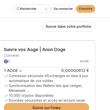
Rechercher
Se connecter
S'inscrire
/
Suivre dans votre portfolio
Suivre vos Aoge | Anon Doge
Convertir
AOGE
1
AOGE
=
0,00000612 €
Connexion sécurisée d’Exchanges et mise à jour
automatique de vos soldes
Synchronisation des Wallets tels que Ledger,
Metamask ...
10,000 cryptos disponibles
Données sécurisées et accès en lecture seule
Suivre sur Finary