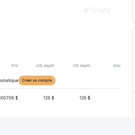
Prix
+2% depth
-2% depth
Volume (24h
tomatique
Créer un compte
000706 $
126 $
126 $
3 