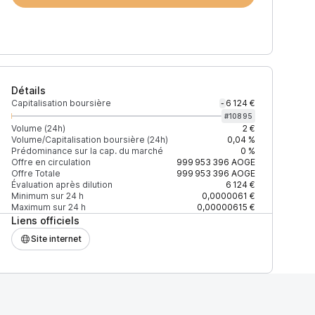
Détails
Capitalisation boursière
6 124 €
-
#
10895
Volume (24h)
2 €
Volume/Capitalisation boursière (24h)
0,04 %
Prédominance sur la cap. du marché
0 %
)
% du volume
Confiance
Mis à jour
Offre en circulation
999 953 396
AOGE
Offre Totale
999 953 396
AOGE
Évaluation après dilution
6 124 €
Minimum sur 24 h
0,0000061 €
Maximum sur 24 h
0,00000615 €
Liens officiels
$
100 %
Récemment
ÉLEVÉE
Site internet