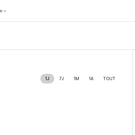
e
1J
7J
1M
1A
TOUT