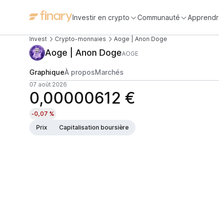
Investir en crypto
Communauté
Apprendr
Invest
Crypto-monnaies
Aoge | Anon Doge
Aoge | Anon Doge
AOGE
Graphique
À propos
Marchés
07 août 2026
0,00000612 €
-0,07 %
Prix
Capitalisation boursière