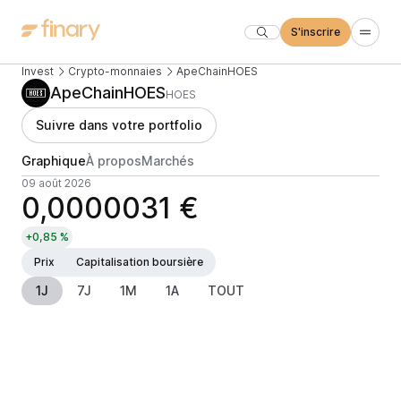
S'inscrire
Invest
Crypto-monnaies
ApeChainHOES
ApeChainHOES
HOES
Suivre dans votre portfolio
Graphique
À propos
Marchés
09 août 2026
0,0000031 €
+0,85 %
Prix
Capitalisation boursière
1J
7J
1M
1A
TOUT