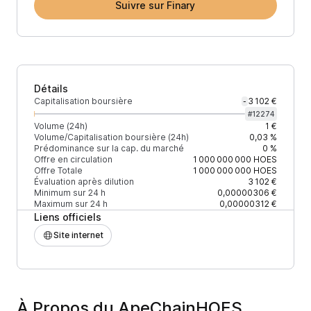
Suivre sur Finary
Détails
Capitalisation boursière
3 102 €
-
#
12274
Volume (24h)
1 €
Volume/Capitalisation boursière (24h)
0,03 %
Prédominance sur la cap. du marché
0 %
Offre en circulation
1 000 000 000
HOES
Offre Totale
1 000 000 000
HOES
Évaluation après dilution
3 102 €
Minimum sur 24 h
0,00000306 €
Maximum sur 24 h
0,00000312 €
Liens officiels
Site internet
À Propos du ApeChainHOES