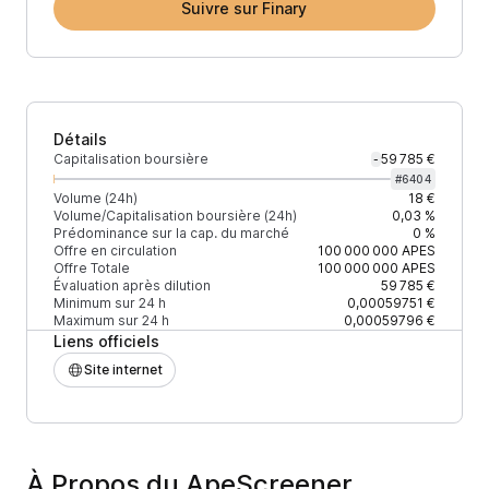
Suivre sur Finary
Détails
Capitalisation boursière
59 785 €
-
#
6404
Volume (24h)
18 €
Volume/Capitalisation boursière (24h)
0,03 %
Prédominance sur la cap. du marché
0 %
Offre en circulation
100 000 000
APES
Offre Totale
100 000 000
APES
Évaluation après dilution
59 785 €
Minimum sur 24 h
0,00059751 €
Maximum sur 24 h
0,00059796 €
Liens officiels
Site internet
À Propos du ApeScreener