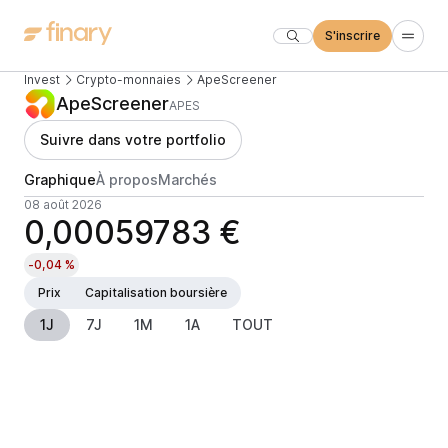
S'inscrire
Invest
Crypto-monnaies
ApeScreener
ApeScreener
APES
Suivre dans votre portfolio
Graphique
À propos
Marchés
08 août 2026
0,00059783 €
-0,04 %
Prix
Capitalisation boursière
1J
7J
1M
1A
TOUT