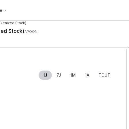
e
kenized Stock)
zed Stock)
APOON
1J
7J
1M
1A
TOUT