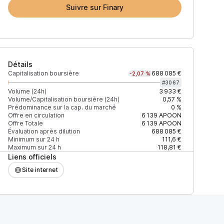
Suivre sur Finary
Détails
Capitalisation boursière
688 085 €
-2,07 %
#
3067
Volume (24h)
3 933 €
Volume/Capitalisation boursière (24h)
0,57 %
Prédominance sur la cap. du marché
0 %
Offre en circulation
6 139
APOON
Offre Totale
6 139
APOON
Évaluation après dilution
688 085 €
Minimum sur 24 h
111,6 €
Maximum sur 24 h
118,81 €
Liens officiels
Site internet