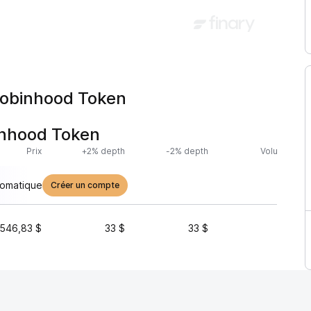
 Robinhood Token
inhood Token
Prix
+2% depth
-2% depth
Volume (24h
tomatique
Créer un compte
546,83 $
33 $
33 $
9 