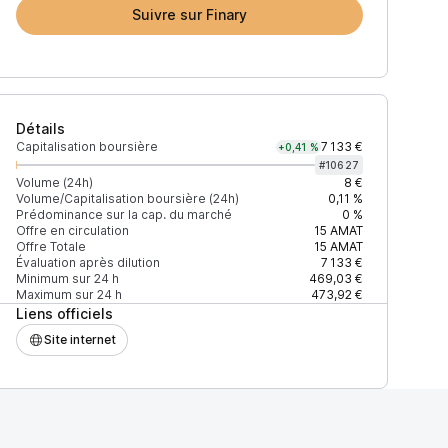
Suivre sur Finary
Détails
Capitalisation boursière
7 133 €
+0,41 %
#
10627
Volume (24h)
8 €
Volume/Capitalisation boursière (24h)
0,11 %
Prédominance sur la cap. du marché
0 %
)
% du volume
Confiance
Mis à jour
Offre en circulation
15
AMAT
Offre Totale
15
AMAT
Évaluation après dilution
7 133 €
Minimum sur 24 h
469,03 €
Maximum sur 24 h
473,92 €
Liens officiels
$
100 %
Récemment
ÉLEVÉE
Site internet