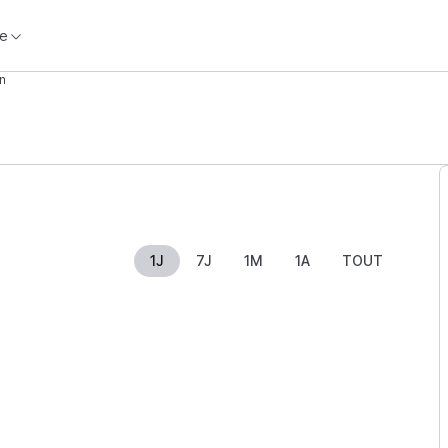
e
n
1J
7J
1M
1A
TOUT