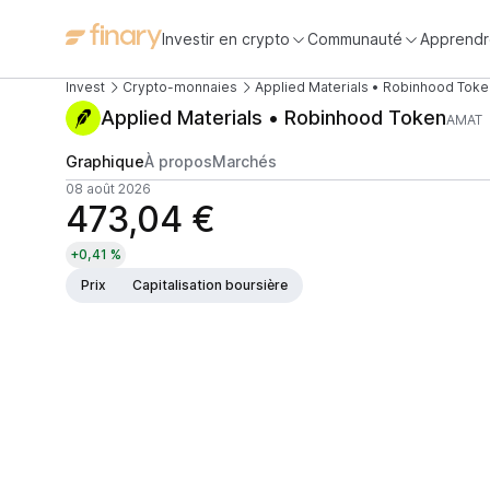
Investir en crypto
Communauté
Apprendr
Invest
Crypto-monnaies
Applied Materials • Robinhood Toke
Applied Materials • Robinhood Token
AMAT
Graphique
À propos
Marchés
08 août 2026
473,04 €
+0,41 %
Prix
Capitalisation boursière