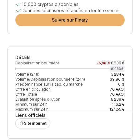
10,000 cryptos disponibles
Données sécurisées et accès en lecture seule
Suivre sur Finary
Détails
Capitalisation boursière
8 239 €
-5,96 %
#
10336
Volume (24h)
3 284 €
Volume/Capitalisation boursière (24h)
39,86 %
Prédominance sur la cap. du marché
0 %
Offre en circulation
70
AAOI
Offre Totale
70
AAOI
Évaluation après dilution
8 239 €
Minimum sur 24 h
116,2 €
Maximum sur 24 h
124,55 €
Liens officiels
Site internet