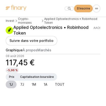
S'inscrire
Crypto-
Applied Optoelectronics • Robinhood
Invest
monnaies
Token
Applied Optoelectronics • Robinhood
AAOI
Token
Suivre dans votre portfolio
Graphique
À propos
Marchés
08 août 2026
117,45 €
-5,96 %
Prix
Capitalisation boursière
1J
7J
1M
1A
TOUT