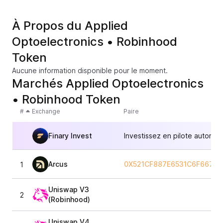
À Propos du Applied
Optoelectronics • Robinhood
Token
Aucune information disponible pour le moment.
Marchés Applied Optoelectronics
• Robinhood Token
#
Exchange
Paire
Finary Invest
Investissez en pilote automat
Arcus
0X521CF887E6531C6F667B
1
Uniswap V3
2
(Robinhood)
Uniswap V4