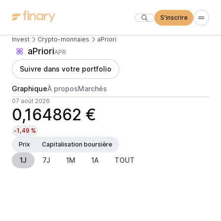
S'inscrire
Invest
Crypto-monnaies
aPriori
aPriori
APR
Suivre dans votre portfolio
Graphique
À propos
Marchés
07 août 2026
0,164862 €
-1,49 %
Prix
Capitalisation boursière
1J
7J
1M
1A
TOUT