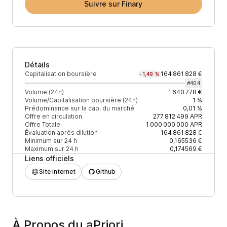
Suivre sur Finary
Détails
Capitalisation boursière
164 861 828 €
-1,49 %
#
404
Volume (24h)
1 640 778 €
Volume/Capitalisation boursière (24h)
1 %
Prédominance sur la cap. du marché
0,01 %
Offre en circulation
277 812 499
APR
Offre Totale
1 000 000 000
APR
Évaluation après dilution
164 861 828 €
Minimum sur 24 h
0,165536 €
Maximum sur 24 h
0,174569 €
Liens officiels
Site internet
Github
À Propos du aPriori