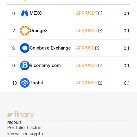
MEXC
APR
/
USDT
6
0,189
OrangeX
APR
/
USDT
7
0,189
Coinbase Exchange
APR
/
USD
8
0,190
Biconomy.com
APR
/
USDT
9
0,189
Toobit
APR
/
USDT
10
0,189
PRODUIT
Portfolio Tracker
Investir en crypto