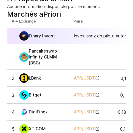
Aucune information disponible pour le moment.
Marchés aPriori
#
Exchange
Paire
Finary Invest
Investissez en pilote automat
Pancakeswap
Infinity CLMM
1
0,
(BSC)
LBank
APR
/
USDT
2
0,189
Bitget
APR
/
USDT
3
0,189
DigiFinex
APR
/
USDT
4
0,1895
XT.COM
APR
/
USDT
5
0,190