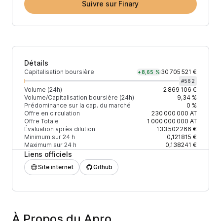
Suivre sur Finary
Détails
Capitalisation boursière
30 705 521 €
+8,65 %
#
562
Volume (24h)
2 869 106 €
Volume/Capitalisation boursière (24h)
9,34 %
Prédominance sur la cap. du marché
0 %
Offre en circulation
230 000 000
AT
Offre Totale
1 000 000 000
AT
Évaluation après dilution
133 502 266 €
Minimum sur 24 h
0,121815 €
Maximum sur 24 h
0,138241 €
Liens officiels
Site internet
Github
À Propos du Apro