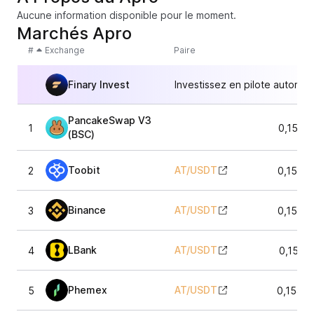
Aucune information disponible pour le moment.
Marchés Apro
#
Exchange
Paire
Finary Invest
Investissez en pilote automat
PancakeSwap V3
1
0,1542
(BSC)
Toobit
AT
/
USDT
2
0,1543
Binance
AT
/
USDT
3
0,1543
LBank
AT
/
USDT
4
0,1542
Phemex
AT
/
USDT
5
0,1545