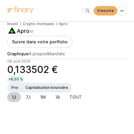
S'inscrire
Invest
Crypto-monnaies
Apro
Apro
AT
Suivre dans votre portfolio
Graphique
À propos
Marchés
08 août 2026
0,133502 €
+8,65 %
Prix
Capitalisation boursière
1J
7J
1M
1A
TOUT