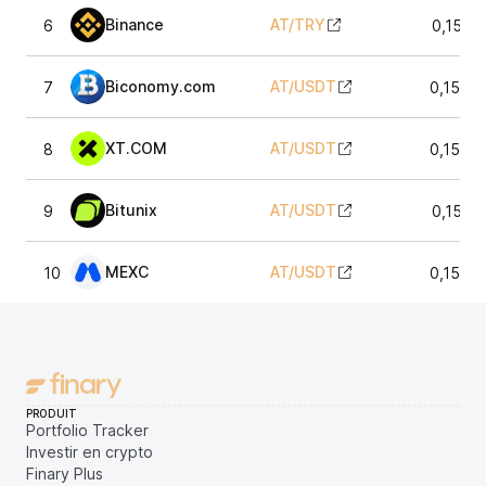
Binance
AT
/
TRY
6
0,1540
Biconomy.com
AT
/
USDT
7
0,1542
XT.COM
AT
/
USDT
8
0,1543
Bitunix
AT
/
USDT
9
0,1542
MEXC
AT
/
USDT
10
0,1543
PRODUIT
Portfolio Tracker
Investir en crypto
Finary Plus