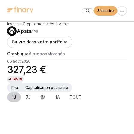
S'inscrire
Invest
Crypto-monnaies
Apsis
Apsis
APS
Suivre dans votre portfolio
Graphique
À propos
Marchés
06 août 2026
327,23 €
-0,99 %
Prix
Capitalisation boursière
1J
7J
1M
1A
TOUT