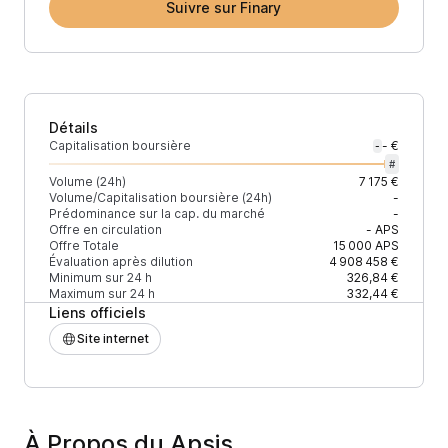
Suivre sur Finary
Détails
Capitalisation boursière
- €
-
#
Volume (24h)
7 175 €
Volume/Capitalisation boursière (24h)
-
Prédominance sur la cap. du marché
-
Offre en circulation
-
APS
Offre Totale
15 000
APS
Évaluation après dilution
4 908 458 €
Minimum sur 24 h
326,84 €
Maximum sur 24 h
332,44 €
Liens officiels
Site internet
À Propos du Apsis