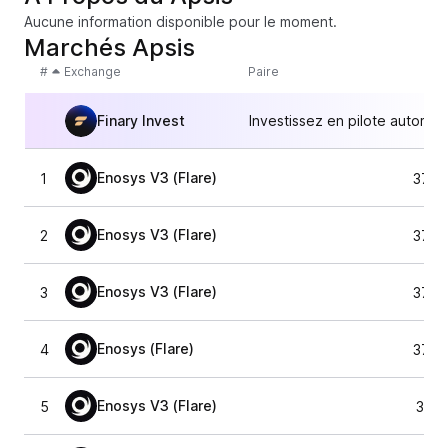
Aucune information disponible pour le moment.
Marchés Apsis
#
Exchange
Paire
Finary Invest
Investissez en pilote automat
Enosys V3 (Flare)
1
377,
Enosys V3 (Flare)
2
377,
Enosys V3 (Flare)
3
377,
Enosys (Flare)
4
377,
Enosys V3 (Flare)
5
377,